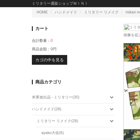
ミリタリー通販ショップＭＩＮＩ
HOME
ハンドメイド
ミリタリー リメイク
mikan n
カート
画像を拡
合計数量：
0
商品金額：
0円
カゴの中を見る
商品カテゴリ
米軍放出品 - ミリタリー(35)
ハンドメイド(28)
ミリタリー リメイク(28)
ayako大佐(6)