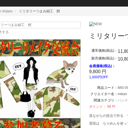
o shippo
ミリタリーつまみ細工 鯉
大する
ミリタリー
通常価格(税込)：
11,8
販売価格(税込)：
10,8
会員価格(税込)：
9,800
円
1,000円OFF
商品コード：
MIS-0
クリエイター名：
mikan
関連カテゴリ：
ハン
ポイント：
98
Pt
昔ながらの技法で作る 
普段は ちりめんを使っ