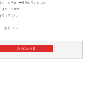
より ミリタリー生地を使いました。
リタリーで表現。
キラキラです。
m 高さ 8cm
カゴに入れる