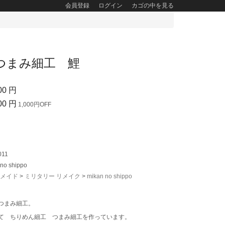
会員登録
ログイン
カゴの中を見る
つまみ細工 鯉
00
円
00
円
1,000円OFF
011
 no shippo
ドメイド
>
ミリタリー リメイク
>
mikan no shippo
つまみ細工。
て ちりめん細工 つまみ細工を作っています。