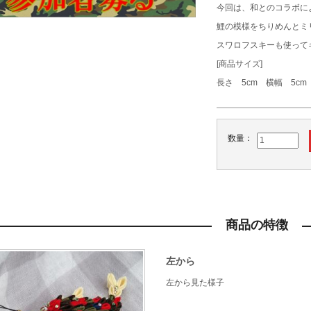
今回は、和とのコラボに
鯉の模様をちりめんとミ
スワロフスキーも使って
[商品サイズ]
長さ 5cm 横幅 5c
数量：
商品の特徴
左から
左から見た様子